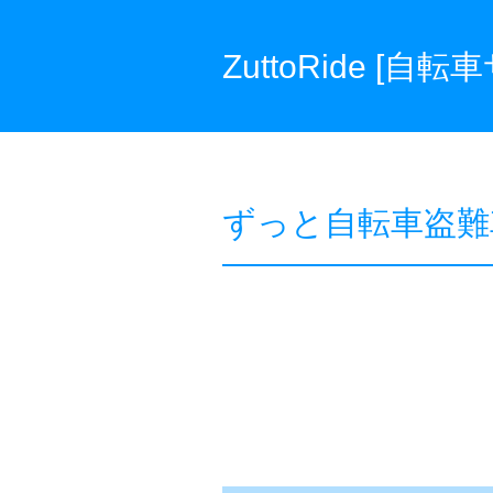
ZuttoRide [自
ずっと自転車盗難